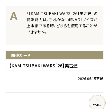
DECK
デッキ構築と検索
A
「【KAMITSUBAKI WARS ’26】美古途」の
特殊能力は、
手札がない時、VOLノイズが
Q&A
上限まである時、どちらも使用することが
よくある質問
できません。
STORE
公式ストア
関連カード
【KAMITSUBAKI WARS '26】美古途
2026.06.15更新
へ
TOP