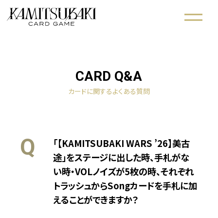
CARD Q&A
NEWS
新着情報
カードに関するよくある質問
HOW TO PLAY
あそびかた
Q
「【KAMITSUBAKI WARS ’26】美古
PRODUCTS
途」をステージに出した時、手札がな
製品情報
い時・VOLノイズが5枚の時、それぞれ
CARD LIST
トラッシュからSongカードを手札に加
カードリスト
えることができますか？